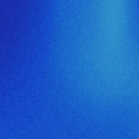
ия МузНавигатора