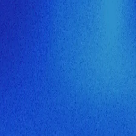
ия МузНавигатора