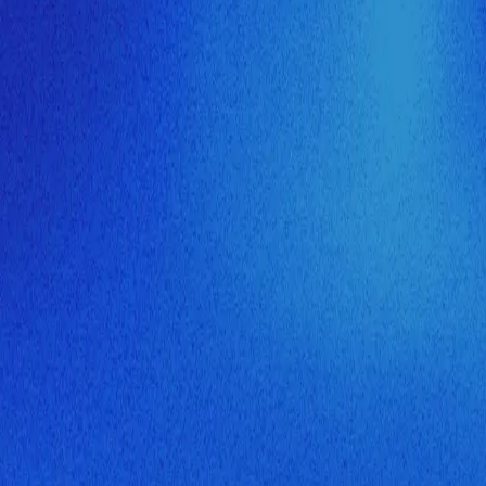
ия МузНавигатора