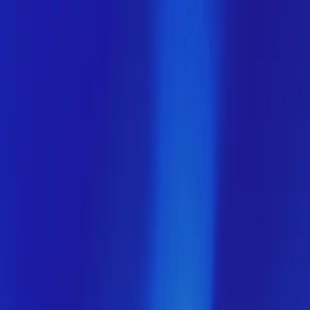
Скоро здесь будет новая
версия МузНавигатора