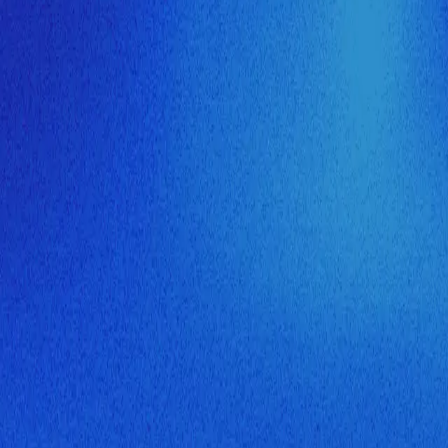
ия МузНавигатора