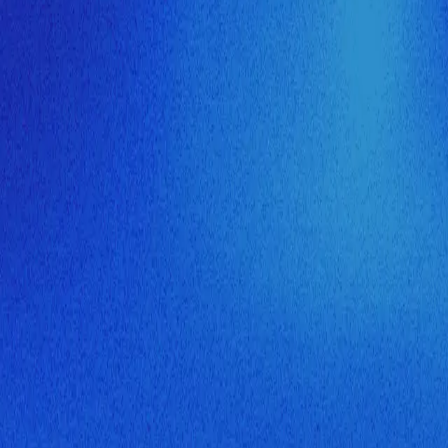
ия МузНавигатора