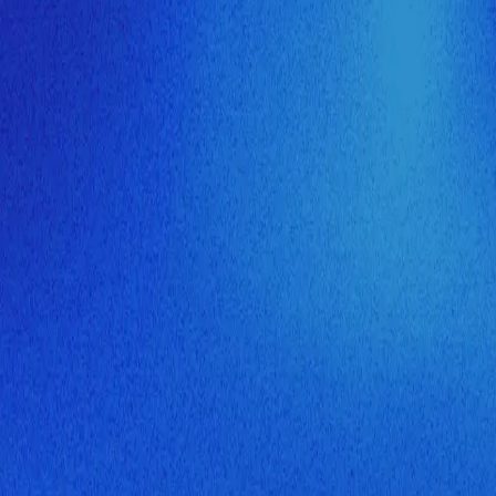
ия МузНавигатора