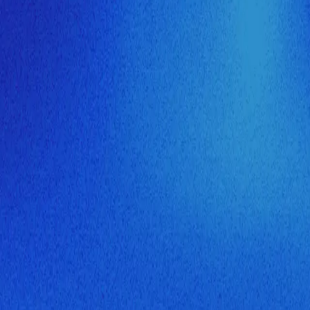
ия МузНавигатора