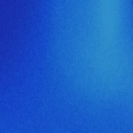
ия МузНавигатора