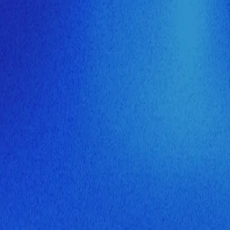
ия МузНавигатора