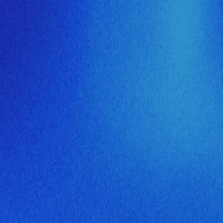
ия МузНавигатора