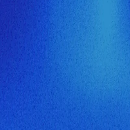
ия МузНавигатора