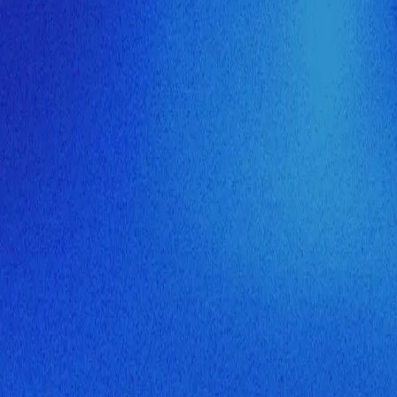
ия МузНавигатора