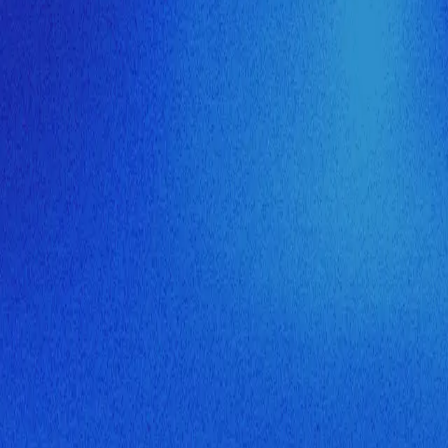
ия МузНавигатора