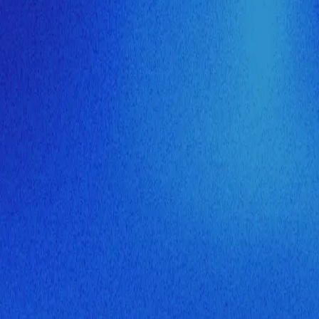
ия МузНавигатора