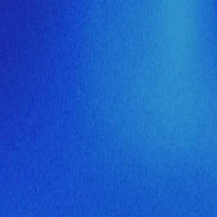
ия МузНавигатора