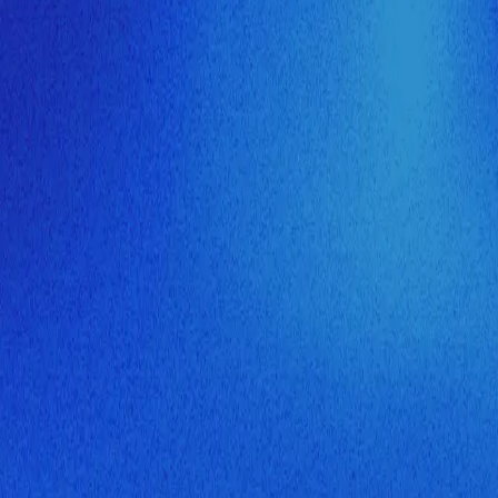
ия МузНавигатора