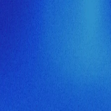
ия МузНавигатора