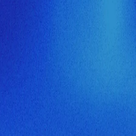
ия МузНавигатора