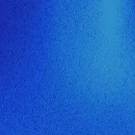
ия МузНавигатора