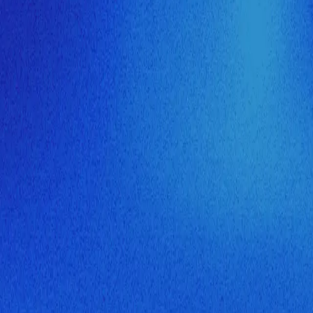
ия МузНавигатора