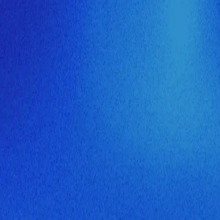
ия МузНавигатора