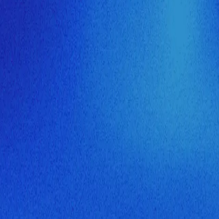
ия МузНавигатора