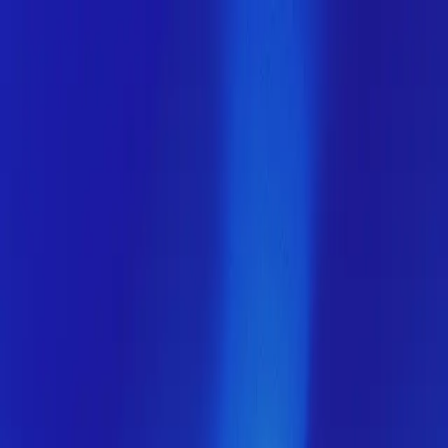
Скоро здесь будет новая
версия МузНавигатора