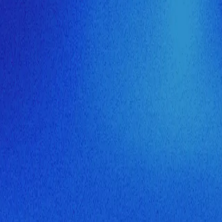
ия МузНавигатора