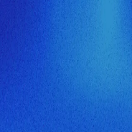
ия МузНавигатора