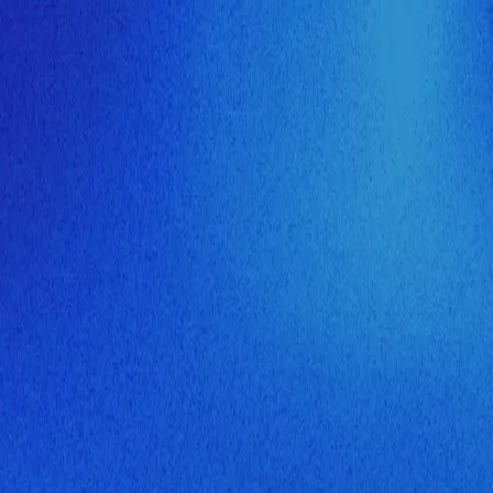
ия МузНавигатора