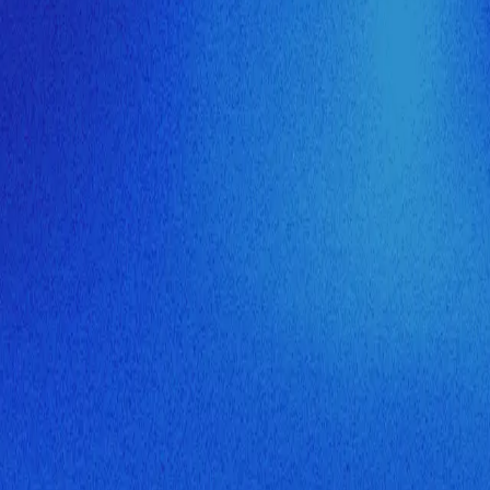
ия МузНавигатора