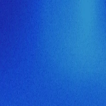
ия МузНавигатора