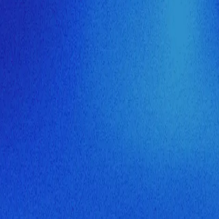
ия МузНавигатора