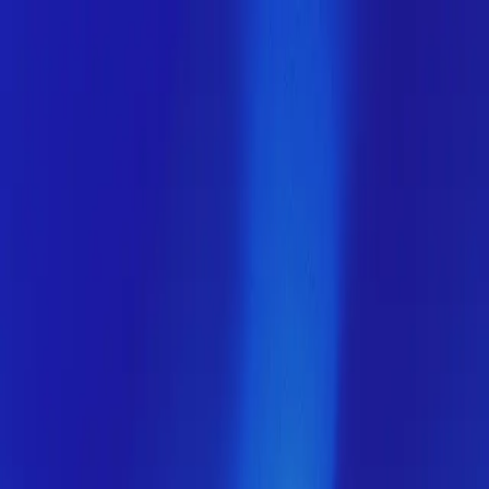
Скоро здесь будет новая
версия МузНавигатора