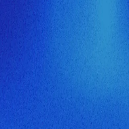
ия МузНавигатора