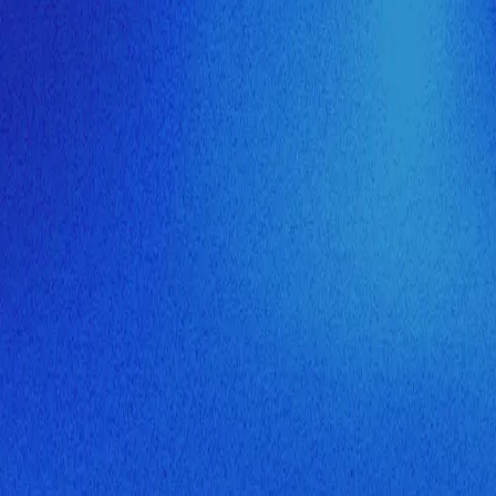
ия МузНавигатора