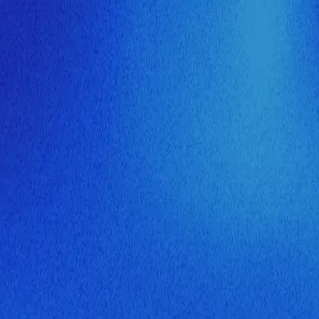
ия МузНавигатора