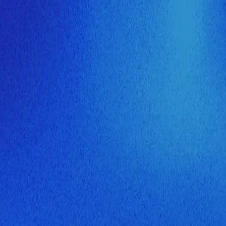
ия МузНавигатора