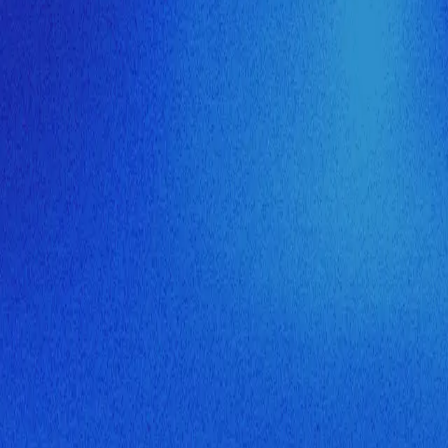
ия МузНавигатора