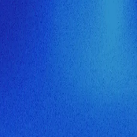
ия МузНавигатора