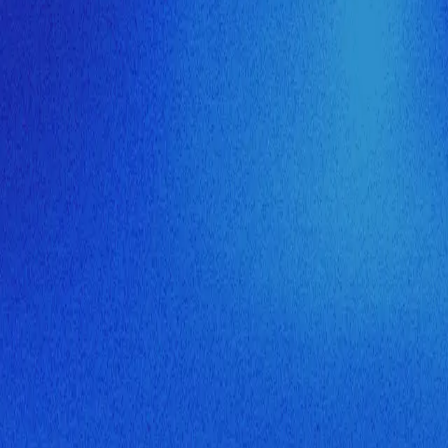
ия МузНавигатора