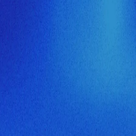
ия МузНавигатора