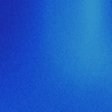
ия МузНавигатора