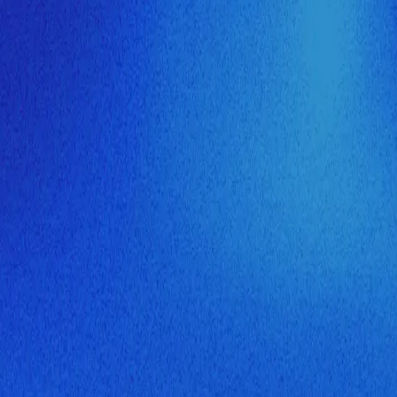
ия МузНавигатора