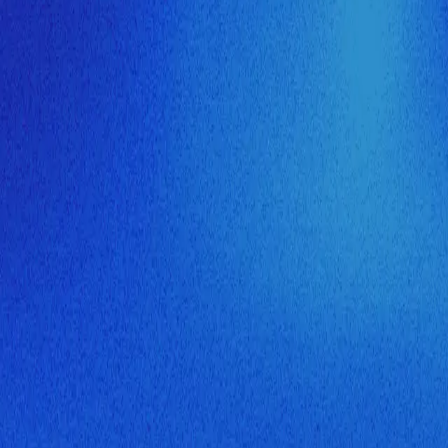
ия МузНавигатора