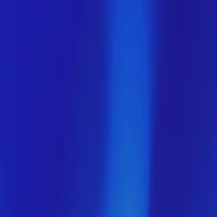
Скоро здесь будет новая
версия МузНавигатора