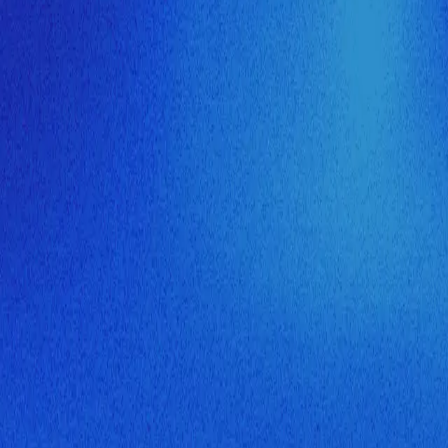
ия МузНавигатора