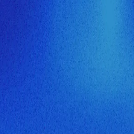
ия МузНавигатора