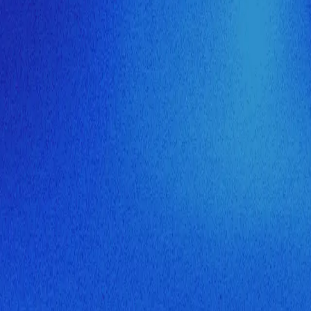
ия МузНавигатора