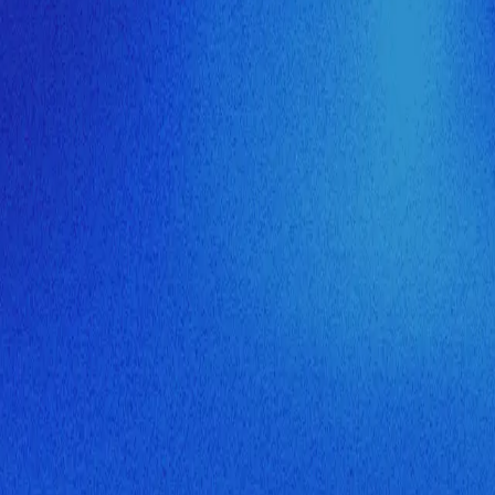
ия МузНавигатора