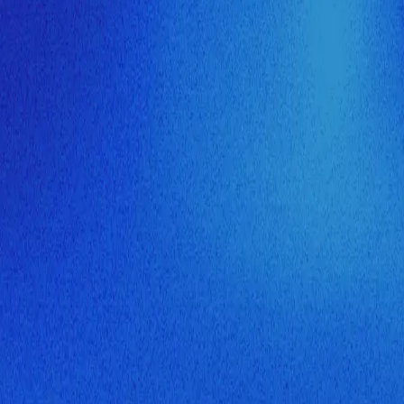
ия МузНавигатора