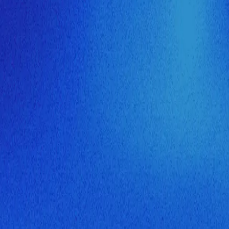
ия МузНавигатора