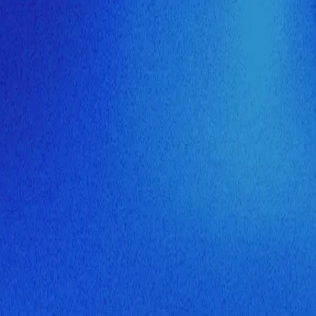
ия МузНавигатора